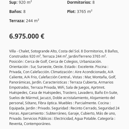
Sup:
920 m²
Dormitorios:
8
Baños:
8
Plot:
3765 m²
Terraza:
244 m²
6.975.000 €
Villa - Chalet, Sotogrande Alto, Costa del Sol. 8 Dormitorios, 8 Baños,
Construidos 920 m², Terraza 244 m², Jardin/Terreno 3765 m².
Posición : Cerca de Golf, Cerca de Colegios, Urbanización.
Orientación : Sur, Suroeste, Oeste. Estado : Excelente. Piscina :
Privada, Con Calefacción. Climatización : Aire Acondicionado, A/A
Caliente, A/A Frio, Calefacción Central.. Vistas : Mar, Montaña, Golf,
Panorámicas, Jardín. Caracteristicas : Terraza Cubierta, Armarios
Empotrados, Terraza Privada, WiFi, Sala de Juegos, Aprtmnt.
Huéspedes, Casa de Huéspedes, Trastero, Lavadero, Baño En-Suite,
Suelos de Mármol, Jacuzzi, Doble acristalamiento, Alojamiento del
personal, Sótano, Fibra óptica. Muebles : Parcialmente. Cocina :
Equipada. Jardin : Privado. Seguridad : Recinto Cerrado, Seguridad 24
Horas. Aparcamiento : Subterráneo, Garaje, Cubierto, Más de uno,
Privado. Servicios Públicos : Electricidad, Agua Potable. Categoría :
Reventa, Contemporáneo.