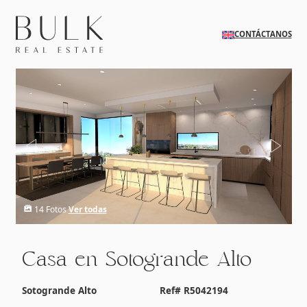
Skip to main content
CONTÁCTANOS
14 Fotos
Ver todas
Casa en Sotogrande Alto
Sotogrande Alto
Ref# R5042194