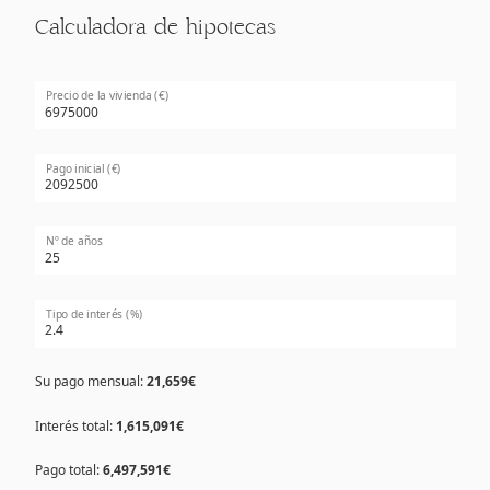
Calculadora de hipotecas
Precio de la vivienda (€)
Pago inicial (€)
Nº de años
Tipo de interés (%)
Su pago mensual:
21,659€
Interés total:
1,615,091€
Pago total:
6,497,591€