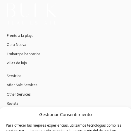
Frente a la playa
Obra Nueva
Embargos bancarios
Villas de lujo
Servicios
After Sale Services
Other Services
Revista
Gestionar Consentimiento
Política de privacidad
Para ofrecer las mejores experiencias, utilizamos tecnologías como las
Aviso Legal
cookies para almacenar y/o acceder a la información del dispositivo.